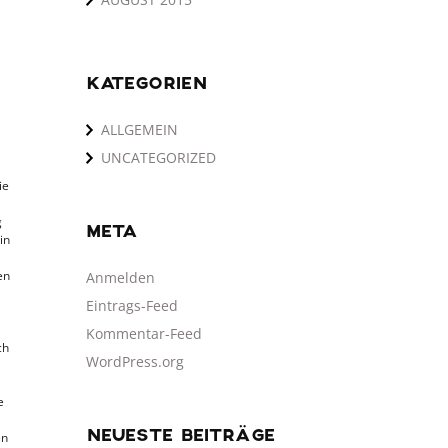
KATEGORIEN
ALLGEMEIN
UNCATEGORIZED
ie
g
META
in
en
Anmelden
Eintrags-Feed
Kommentar-Feed
ch
WordPress.org
e
NEUESTE BEITRÄGE
en