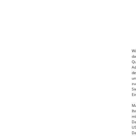
Wi
da
Qu
Ad
de
un
zu
Si
Ei
Ma
Ih
mi
Da
US
Da