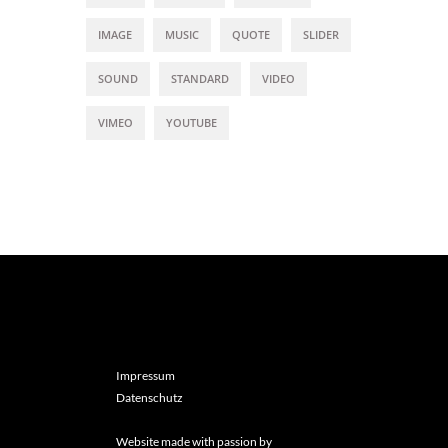
IMAGE
MUSIC
QUOTE
SLIDER
SOUND
STANDARD
VIDEO
VIMEO
YOUTUBE
Impressum
Datenschutz
Website made with passion by