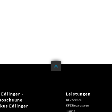

 Edlinger -
Leistungen
boscheune
KFZ Service
kus Edlinger
KFZ Reparaturen
Tuning