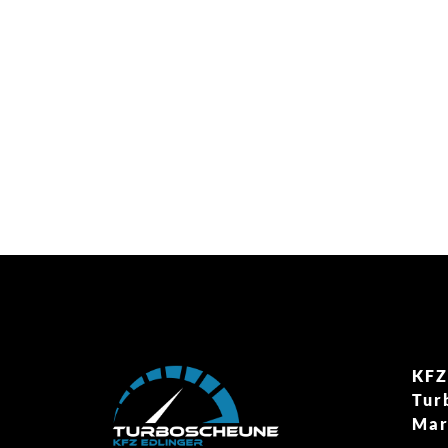
KFZ
Tur
Mar